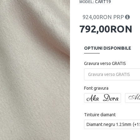
CART19
MODEL:
924,00RON PRP
792,00RON
OPTIUNI DISPONIBILE
Gravura verso GRATIS
Font gravura
Aka Dora
Als
Tintuire diamant
Diamant negru 1.25mm
(+1