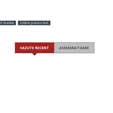
ot Soarele
Coliere gravura text
VAZUTE RECENT
ASEMANATOARE