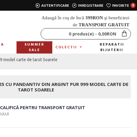
AUTENTIFICARE
INREGISTRARE
FAVORITE
0
Adaugă în coş de încă
399
RON
şi beneficiezi
de
TRANSPORT GRATUIT
0 produs(e) - 0,00RON
LA
SUMMER
REPARATII
COLECTII
A
SALE
BIJUTERII
99 model carte de tarot Soarele
25 CU PANDANTIV DIN ARGINT PUR 999 MODEL CARTE DE
TAROT SOARELE
 CALIFICĂ PENTRU TRANSPORT GRATUIT
RULUI