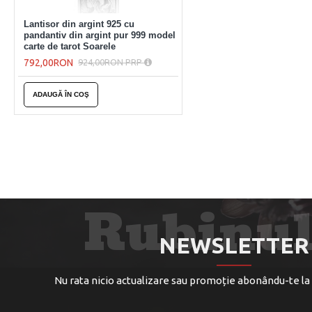
Lantisor din argint 925 cu
pandantiv din argint pur 999 model
carte de tarot Soarele
792,00RON
924,00RON PRP
ADAUGĂ ÎN COŞ
NEWSLETTER
Nu rata nicio actualizare sau promoție abonându-te la