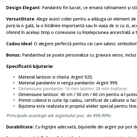
Design Elegant
: Pandantiv fin lucrat, ce emană rafinament și stil
Versatilitate
:
Alege acest colier pentru a adăuga un element de străl
porți la o gală, la o întâlnire importantă sau în viața de zi cu zi, 
oferind în același timp o conexiune cu înțelepciunea ancestrală a t
Cadou Ideal
: O alegere perfectă pentru cei care iubesc simbolismul 
Bonus:
Pandantivul se poate personaliza cu gravura verso, inclus 
Specificatii bijuterie:
Material lantisor si cheita: Argint 925;
Material pandantiv si veriga pandantiv: Argint 999;
Dimensiune pandantiv: 16 mm latime/ 28 mm inaltime;
Dimensiune lantisor: 40 cm / 50 cm / 60 cm pentru a-l putea 
Primiti colierul in cutie tip cadou, certificat de calitate si fac
Bijuteria este realizata in propriul atelier special pentru tine
Principale avantaje ale argintului pur, de 999,99%:
Durabilitate:
Cu îngrijire adecvată, bijuteriile din argint pur pot