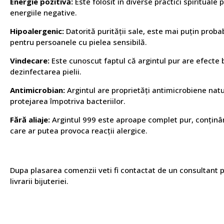
Energie pozitivă:
Este folosit în diverse practici spirituale
energiile negative.
Hipoalergenic:
Datorită purității sale, este mai puțin probabi
pentru persoanele cu pielea sensibilă.
Vindecare:
Este cunoscut faptul că argintul pur are efecte b
dezinfectarea pielii.
Antimicrobian:
Argintul are proprietăți antimicrobiene natura
protejarea împotriva bacteriilor.
Fără aliaje:
Argintul 999 este aproape complet pur, conținâ
care ar putea provoca reacții alergice.
Dupa plasarea comenzii veti fi contactat de un consultant pen
livrarii bijuteriei.