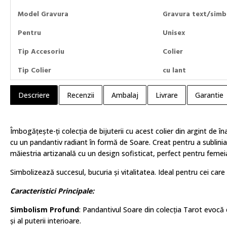
Model Gravura
Gravura text/simb
Pentru
Unisex
Tip Accesoriu
Colier
Tip Colier
cu lant
Descriere
Recenzii
Ambalaj
Livrare
Garantie
Îmbogățește-ți colecția de bijuteri
i cu acest colier din argint de în
cu un pandantiv radiant în formă de Soare. Creat pentru a sublinia
măiestria artizanală cu un design sofisticat, perfect pentru feme
Simbolizează succesul, bucuria și vitalitatea. Ideal pentru cei care 
Caracteristici Principale:
Simbolism Profund
: Pandantivul Soare din colecția Tarot evocă en
și al puterii interioare.