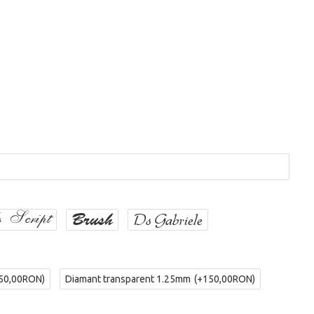
 Script
Brush
Ds Gabriele
50,00RON)
Diamant transparent 1.25mm
(+150,00RON)