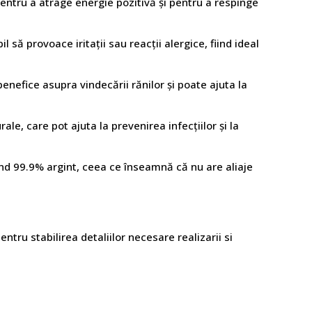
 pentru a atrage energie pozitivă și pentru a respinge
l să provoace iritații sau reacții alergice, fiind ideal
enefice asupra vindecării rănilor și poate ajuta la
le, care pot ajuta la prevenirea infecțiilor și la
nd 99.9% argint, ceea ce înseamnă că nu are aliaje
tru stabilirea detaliilor necesare realizarii si