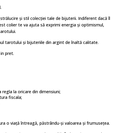
.
ucire și stil colecției tale de bijuterii. Indiferent dacă îl
acest colier te va ajuta să exprimi energia și optimismul,
arotului.
tarotului și bijuteriile din argint de înaltă calitate.
in pret.
regla la oricare din dimensiuni;
tura fiscala;
.
 dura o viață întreagă, păstrându-și valoarea și frumusețea.