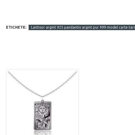
ETICHETE:
Lantisor argint 925 pandantiv argint pur 999 model carte tar