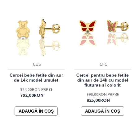
CUS
CFC
Cercei bebe fetite din aur
Cercei pentru bebe fetite
de 14k model ursulet
din aur de 14k cu model
fluturas si colorit
924,00RON PRP
990,00RON PRP
792,00RON
825,00RON
ADAUGĂ ÎN COŞ
ADAUGĂ ÎN COŞ