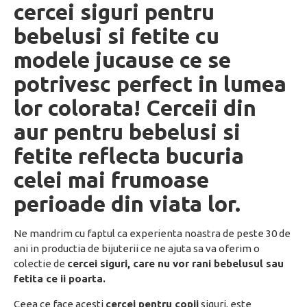
cercei siguri
pentru
bebelusi si fetite cu
modele jucause ce se
potrivesc perfect in lumea
lor colorata! Cerceii din
aur pentru bebelusi si
fetite reflecta bucuria
celei mai frumoase
perioade din viata lor.
Ne mandrim cu faptul ca experienta noastra de peste 30 de
ani in productia de bijuterii ce ne ajuta sa va oferim o
colectie de
cercei siguri, care nu vor rani bebelusul sau
fetita ce ii poarta.
Ceea ce face acesti
cercei pentru copii
siguri, este