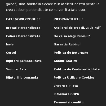
galben, sunt faurite in fiecare zi in atelierul nostru pentru a
crea cadouri personalizate ce nu vor fi uitate usor.
CATEGORII PRODUSE
INFORMATII UTILE
Bratari Personalizate
Atelierul de creatii, „Rubinul”
Coliere Personalizate
De ce sa alegi Rubinul?
Inele
Garantia Rubinul
Cercei
Politica de Returnare
Bijuterii personalizate
Ghiduri Marimi
Summer Sale
Politica de Confidentialitate
Bijuterii la comanda
Politica Utilizare Cookies
Livrare si Plata
Informare GDPR
Termeni si conditii