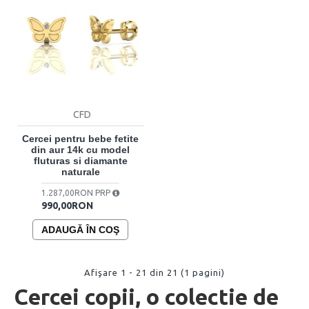
CFD
Cercei pentru bebe fetite
din aur 14k cu model
fluturas si diamante
naturale
1.287,00RON PRP
990,00RON
ADAUGĂ ÎN COŞ
Afişare 1 - 21 din 21 (1 pagini)
Cercei copii
, o colectie de