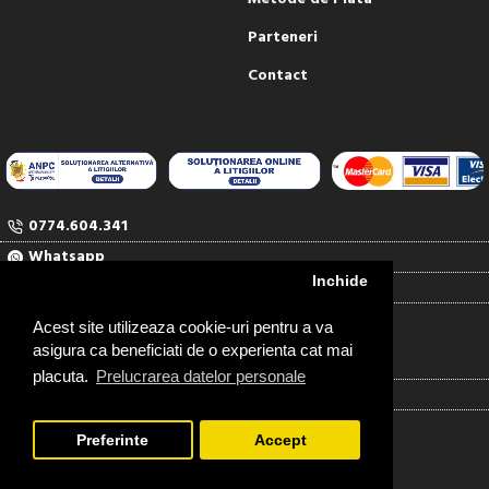
Parteneri
Contact
0774.604.341
Whatsapp
Inchide
comenzi@rubinul.ro
Contact
Acest site utilizeaza cookie-uri pentru a va
asigura ca beneficiati de o experienta cat mai
RUBINUL SERV COM SRL
placuta.
Prelucrarea datelor personale
J04/1527/91
RO948418
Preferinte
Accept
FILTREAZA PRODUSELE
Copyright ©2026 Rubinul.ro