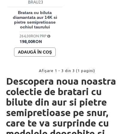
BRAU23
Bratara cu biluta
diamantata aur 14K si
pietre semipretioase
ochiul taurului
264,00RON PRP
198,00RON
ADAUGĂ ÎN COŞ
Afişare 1 - 3 din 3 (1 pagini)
Descopera noua noastra
colectie de bratari cu
bilute din aur si pietre
semipretioase pe snur,
care te va surprinde cu
modelele deosebite si