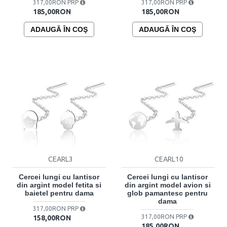
317,00RON PRP
317,00RON PRP
185,00RON
185,00RON
ADAUGĂ ÎN COŞ
ADAUGĂ ÎN COŞ
CEARL3
CEARL10
Cercei lungi cu lantisor
Cercei lungi cu lantisor
din argint model fetita si
din argint model avion si
baietel pentru dama
glob pamantesc pentru
dama
317,00RON PRP
317,00RON PRP
158,00RON
185,00RON