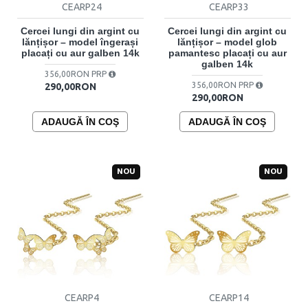
CEARP24
CEARP33
Cercei lungi din argint cu
Cercei lungi din argint cu
lănțișor – model îngerași
lănțișor – model glob
placați cu aur galben 14k
pamantesc placați cu aur
galben 14k
356,00RON PRP
356,00RON PRP
290,00RON
290,00RON
ADAUGĂ ÎN COŞ
ADAUGĂ ÎN COŞ
NOU
NOU
CEARP4
CEARP14