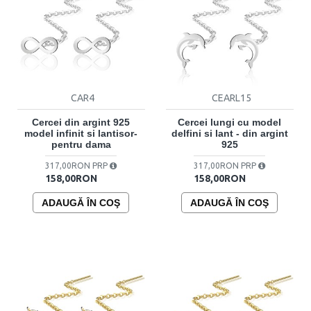
CAR4
CEARL15
Cercei din argint 925
Cercei lungi cu model
model infinit si lantisor-
delfini si lant - din argint
pentru dama
925
317,00RON PRP
317,00RON PRP
158,00RON
158,00RON
ADAUGĂ ÎN COŞ
ADAUGĂ ÎN COŞ