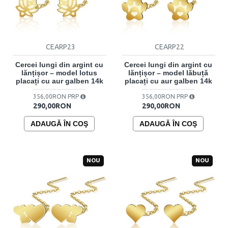
CEARP23
CEARP22
Cercei lungi din argint cu
Cercei lungi din argint cu
lănțișor – model lotus
lănțișor – model lăbuță
placați cu aur galben 14k
placați cu aur galben 14k
356,00RON PRP
356,00RON PRP
290,00RON
290,00RON
ADAUGĂ ÎN COŞ
ADAUGĂ ÎN COŞ
NOU
NOU