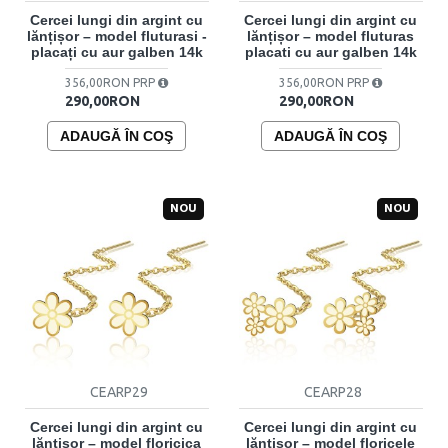
Cercei lungi din argint cu
Cercei lungi din argint cu
lănțișor – model fluturasi -
lănțișor – model fluturas
placați cu aur galben 14k
placati cu aur galben 14k
356,00RON PRP
356,00RON PRP
290,00RON
290,00RON
ADAUGĂ ÎN COŞ
ADAUGĂ ÎN COŞ
NOU
NOU
CEARP29
CEARP28
Cercei lungi din argint cu
Cercei lungi din argint cu
lănțișor – model floricica
lănțișor – model floricele