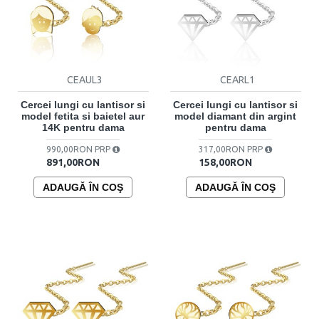
CEAUL3
CEARL1
Cercei lungi cu lantisor si
Cercei lungi cu lantisor si
model fetita si baietel aur
model diamant din argint
14K pentru dama
pentru dama
990,00RON PRP
317,00RON PRP
891,00RON
158,00RON
ADAUGĂ ÎN COŞ
ADAUGĂ ÎN COŞ