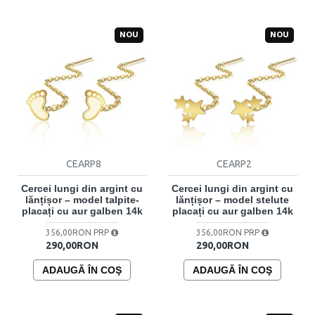
NOU
NOU
CEARP8
CEARP2
Cercei lungi din argint cu
Cercei lungi din argint cu
lănțișor – model talpite-
lănțișor – model stelute
placați cu aur galben 14k
placați cu aur galben 14k
356,00RON PRP
356,00RON PRP
290,00RON
290,00RON
ADAUGĂ ÎN COŞ
ADAUGĂ ÎN COŞ