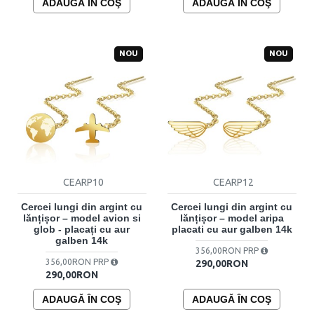
ADAUGĂ ÎN COŞ
ADAUGĂ ÎN COŞ
NOU
NOU
CEARP10
CEARP12
Cercei lungi din argint cu
Cercei lungi din argint cu
lănțișor – model avion si
lănțișor – model aripa
glob - placați cu aur
placati cu aur galben 14k
galben 14k
356,00RON PRP
356,00RON PRP
290,00RON
290,00RON
ADAUGĂ ÎN COŞ
ADAUGĂ ÎN COŞ