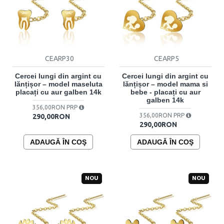
CEARP30
CEARP5
Cercei lungi din argint cu
Cercei lungi din argint cu
lănțișor – model maseluta
lănțișor – model mama si
placați cu aur galben 14k
bebe - placați cu aur
galben 14k
356,00RON PRP
356,00RON PRP
290,00RON
290,00RON
ADAUGĂ ÎN COŞ
ADAUGĂ ÎN COŞ
NOU
NOU