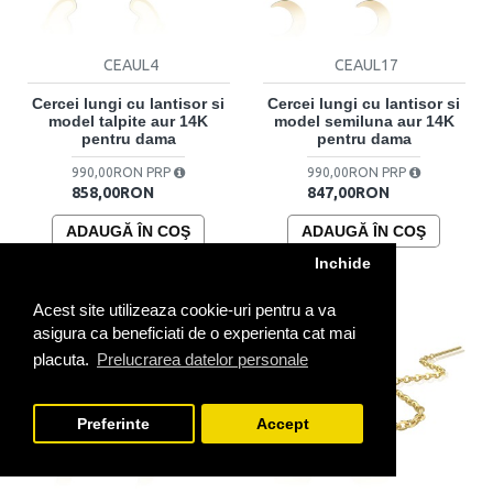
CEAUL4
CEAUL17
Cercei lungi cu lantisor si
Cercei lungi cu lantisor si
model talpite aur 14K
model semiluna aur 14K
pentru dama
pentru dama
990,00RON PRP
990,00RON PRP
858,00RON
847,00RON
ADAUGĂ ÎN COŞ
ADAUGĂ ÎN COŞ
Inchide
Acest site utilizeaza cookie-uri pentru a va
asigura ca beneficiati de o experienta cat mai
placuta.
Prelucrarea datelor personale
Preferinte
Accept
FILTREAZA PRODUSELE