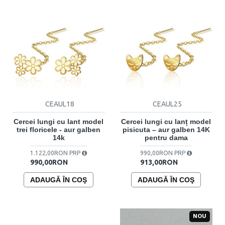
CEAUL18
CEAUL25
Cercei lungi cu lant model
Cercei lungi cu lanț model
trei floricele - aur galben
pisicuta – aur galben 14K
14k
pentru dama
1.122,00RON PRP
990,00RON PRP
990,00RON
913,00RON
ADAUGĂ ÎN COŞ
ADAUGĂ ÎN COŞ
NOU