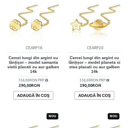
CEARP16
CEARP20
Cercei lungi din argint cu
Cercei lungi din argint cu
lănțișor – model samanta
lănțișor – model planeta si
vietii placati cu aur galben
stea placati cu aur galben
14k
14k
356,00RON PRP
356,00RON PRP
290,00RON
290,00RON
ADAUGĂ ÎN COŞ
ADAUGĂ ÎN COŞ
NOU
NOU