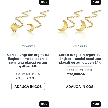
NOU
NOU
CEARP18
CEARP17
Cercei lungi din argint cu
Cercei lungi din argint cu
lănțișor – model soare si
lănțișor – model semiluna
semiluna placati cu aur
placati cu aur galben 14k
galben 14k
356,00RON PRP
356,00RON PRP
290,00RON
290,00RON
ADAUGĂ ÎN COŞ
ADAUGĂ ÎN COŞ
NOU
NOU