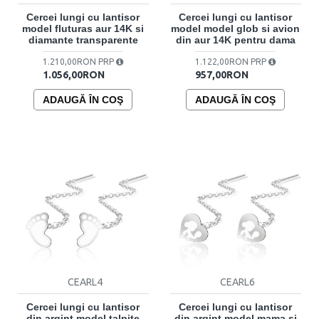
Cercei lungi cu lantisor
Cercei lungi cu lantisor
model fluturas aur 14K si
model model glob si avion
diamante transparente
din aur 14K pentru dama
1.210,00RON PRP
1.122,00RON PRP
1.056,00RON
957,00RON
ADAUGĂ ÎN COŞ
ADAUGĂ ÎN COŞ
CEARL4
CEARL6
Cercei lungi cu lantisor
Cercei lungi cu lantisor
din argint model talpite
din argint model mama si