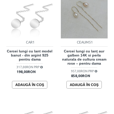
CAR1
CEAUM51
Cercei lungi cu lant model
Cercei lungi cu lanț aur
banut - din argint 925
galben 14K si perla
pentru dama
naturala de cultura cream
rose – pentru dama
317,00RON PRP
957,00RON PRP
198,00RON
858,00RON
ADAUGĂ ÎN COŞ
ADAUGĂ ÎN COŞ