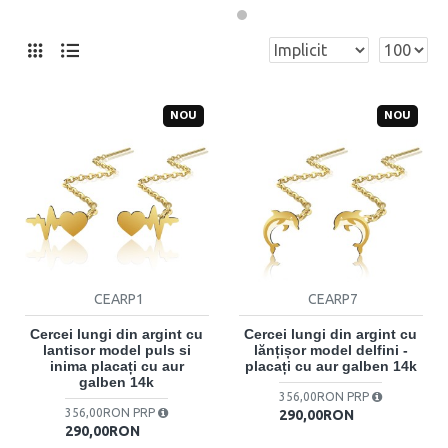
NOU
NOU
CEARP1
CEARP7
Cercei lungi din argint cu
Cercei lungi din argint cu
lantisor model puls si
lănțișor model delfini -
inima placați cu aur
placați cu aur galben 14k
galben 14k
356,00RON PRP
356,00RON PRP
290,00RON
290,00RON