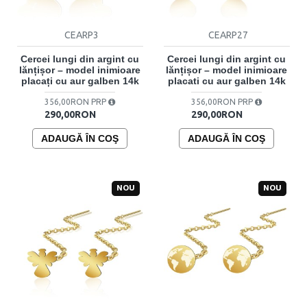
CEARP3
CEARP27
Cercei lungi din argint cu
Cercei lungi din argint cu
lănțișor – model inimioare
lănțișor – model inimioare
placați cu aur galben 14k
placati cu aur galben 14k
356,00RON PRP
356,00RON PRP
290,00RON
290,00RON
ADAUGĂ ÎN COŞ
ADAUGĂ ÎN COŞ
NOU
NOU