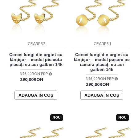
CEARP32
CEARP31
Cercei lungi din argint cu
Cercei lungi din argint cu
lănțișor – model pisicuta
lănțișor – model pasare pe
placați cu aur galben 14k
ramura placați cu aur
galben 14k
356,00RON PRP
356,00RON PRP
290,00RON
290,00RON
ADAUGĂ ÎN COŞ
ADAUGĂ ÎN COŞ
NOU
NOU