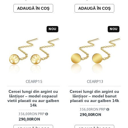
ADAUGĂ ÎN COŞ
ADAUGĂ ÎN COŞ
NOU
NOU
CEARP15
CEARP13
Cercei lungi din argint cu
Cercei lungi din argint cu
lănțișor – model copacul
lănțișor – model banut
vietii placati cu aur galben
placati cu aur galben 14k
14k
356,00RON PRP
356,00RON PRP
290,00RON
290,00RON