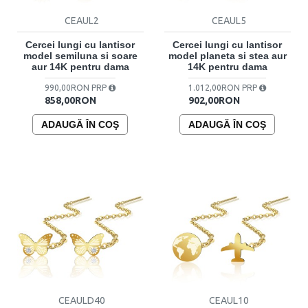
CEAUL2
CEAUL5
Cercei lungi cu lantisor
Cercei lungi cu lantisor
model semiluna si soare
model planeta si stea aur
aur 14K pentru dama
14K pentru dama
990,00RON PRP
1.012,00RON PRP
858,00RON
902,00RON
ADAUGĂ ÎN COŞ
ADAUGĂ ÎN COŞ
CEAULD40
CEAUL10