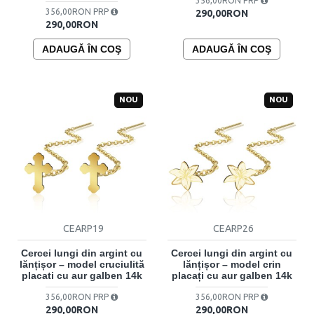
356,00RON PRP
356,00RON PRP
290,00RON
290,00RON
ADAUGĂ ÎN COŞ
ADAUGĂ ÎN COŞ
NOU
NOU
CEARP19
CEARP26
Cercei lungi din argint cu
Cercei lungi din argint cu
lănțișor – model cruciulită
lănțișor – model crin
placati cu aur galben 14k
placați cu aur galben 14k
356,00RON PRP
356,00RON PRP
290,00RON
290,00RON