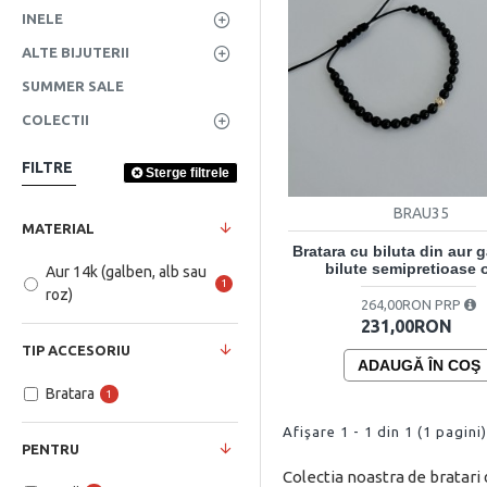
INELE
ALTE BIJUTERII
SUMMER SALE
COLECTII
FILTRE
Sterge filtrele
BRAU35
MATERIAL
Bratara cu biluta din aur 
bilute semipretioase 
Aur 14k (galben, alb sau
1
roz)
264,00RON PRP
231,00RON
TIP ACCESORIU
ADAUGĂ ÎN COŞ
Bratara
1
Afişare 1 - 1 din 1 (1 pagini)
PENTRU
Colectia noastra de bratari 