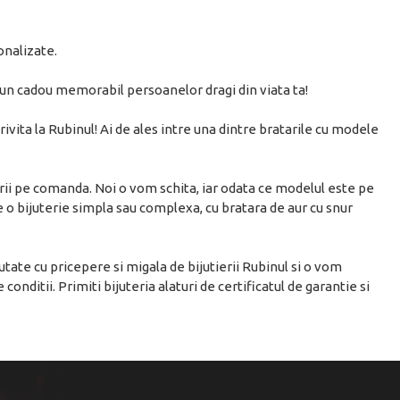
onalizate.
i un cadou memorabil persoanelor dragi din viata ta!
rivita la Rubinul! Ai de ales intre una dintre bratarile cu modele
rii pe comanda. Noi o vom schita, iar odata ce modelul este pe
e o bijuterie simpla sau complexa, cu bratara de aur cu snur
utate cu pricepere si migala de bijutierii Rubinul si o vom
onditii. Primiti bijuteria alaturi de certificatul de garantie si