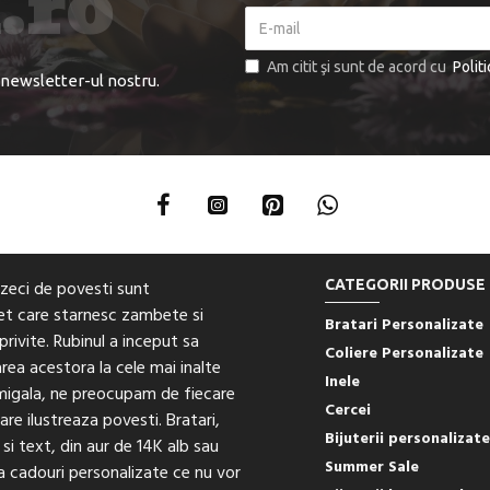
Am citit şi sunt de acord cu
Polit
 newsletter-ul nostru.
CATEGORII PRODUSE
l, zeci de povesti sunt
let care starnesc zambete si
Bratari Personalizate
rivite. Rubinul a inceput sa
Coliere Personalizate
area acestora la cele mai inalte
Inele
 migala, ne preocupam de fiecare
Cercei
re ilustreaza povesti. Bratari,
Bijuterii personalizate
si text, din aur de 14K alb sau
Summer Sale
rea cadouri personalizate ce nu vor