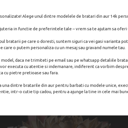
sonalizate! Alege unul dintre modelele de bratari din aur 14k pers
juteria in functie de preferintele tale – vrem sa te ajutam sa ofer
pul bratarii pe care o doresti, suntem siguri ca vei gasi varianta pot
 pe care o putem personaliza cu un mesaj sau gravand numele tau.
 model, daca ne trimiteti pe email sau pe whatsapp detaliile brata
i o vor executa cu atentie si indemanare, indiferent ca vorbim despr
ita cu pietre pretioase sau fara.
ta una dintre bratarile din aur pentru barbati cu modele unice, exec
e, intr-o cutie tip cadou, pentru a ajunge la tine in cele mai bune c