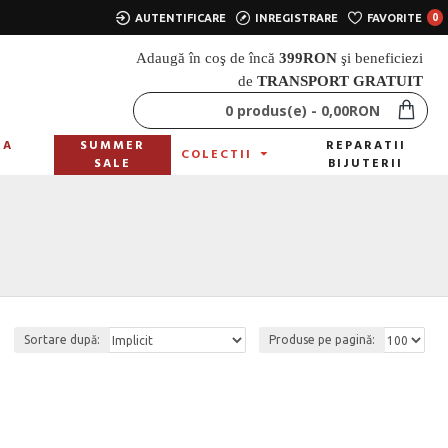
AUTENTIFICARE
INREGISTRARE
FAVORITE
0
Adaugă în coş de încă
399
RON
şi beneficiezi
de
TRANSPORT GRATUIT
0 produs(e) - 0,00RON
LA
SUMMER
REPARATII
COLECTII
A
SALE
BIJUTERII
Sortare după:
Produse pe pagină: