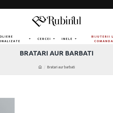
OLIERE
BIJUTERII 
CERCEI
INELE
ONALIZATE
COMAND
BRATARI AUR BARBATI
Bratari aur barbati