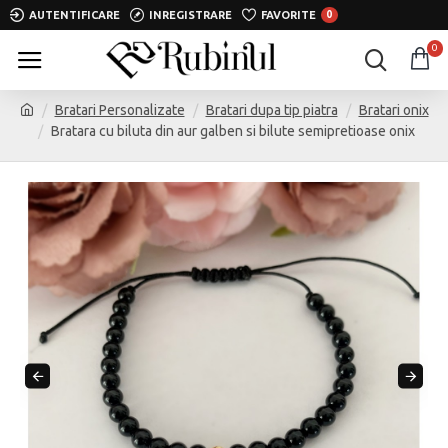
AUTENTIFICARE
INREGISTRARE
FAVORITE
0
0
Bratari Personalizate
Bratari dupa tip piatra
Bratari onix
Bratara cu biluta din aur galben si bilute semipretioase onix