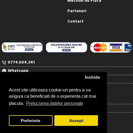
Metode de Plata
Parteneri
Contact
0774.604.341
Whatsapp
Inchide
comenzi@rubinul.ro
Contact
Acest site utilizeaza cookie-uri pentru a va
asigura ca beneficiati de o experienta cat mai
RUBINUL SERV COM SRL
placuta.
Prelucrarea datelor personale
J04/1527/91
RO948418
Preferinte
Accept