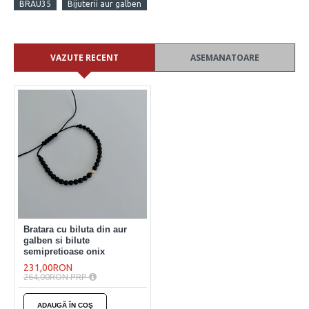
BRAU35
Bijuterii aur galben
VAZUTE RECENT
ASEMANATOARE
Bratara cu biluta din aur
galben si bilute
semipretioase onix
231,00RON
264,00RON PRP
ADAUGĂ ÎN COŞ