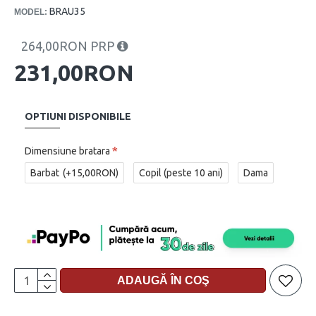
BRAU35
MODEL:
264,00RON PRP
231,00RON
OPTIUNI DISPONIBILE
Dimensiune bratara
Barbat
(+15,00RON)
Copil (peste 10 ani)
Dama
ADAUGĂ ÎN COŞ