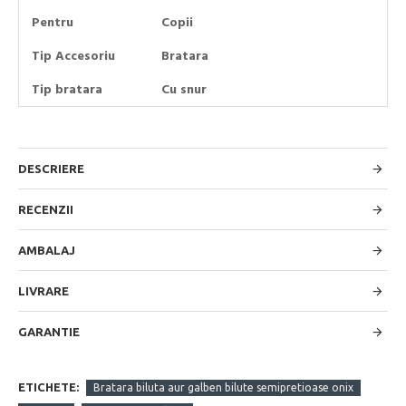
Pentru
Copii
Tip Accesoriu
Bratara
Tip bratara
Cu snur
DESCRIERE
RECENZII
AMBALAJ
LIVRARE
GARANTIE
ETICHETE:
Bratara biluta aur galben bilute semipretioase onix