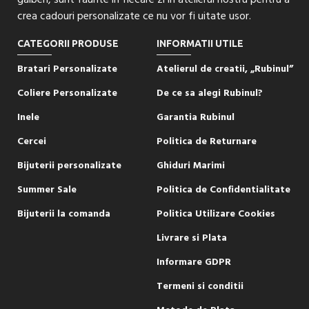
crea cadouri personalizate ce nu vor fi uitate usor.
CATEGORII PRODUSE
INFORMATII UTILE
Bratari Personalizate
Atelierul de creatii, „Rubinul”
Coliere Personalizate
De ce sa alegi Rubinul?
Inele
Garantia Rubinul
Cercei
Politica de Returnare
Bijuterii personalizate
Ghiduri Marimi
Summer Sale
Politica de Confidentialitate
Bijuterii la comanda
Politica Utilizare Cookies
Livrare si Plata
Informare GDPR
Termeni si conditii