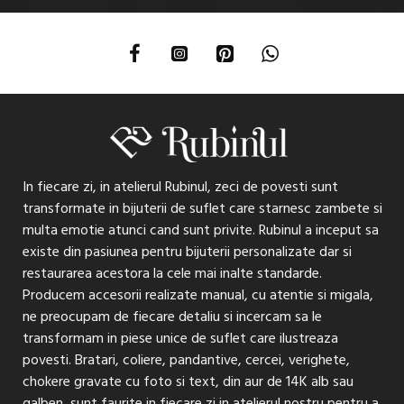
In fiecare zi, in atelierul Rubinul, zeci de povesti sunt
transformate in bijuterii de suflet care starnesc zambete si
multa emotie atunci cand sunt privite. Rubinul a inceput sa
existe din pasiunea pentru bijuterii personalizate dar si
restaurarea acestora la cele mai inalte standarde.
Producem accesorii realizate manual, cu atentie si migala,
ne preocupam de fiecare detaliu si incercam sa le
transformam in piese unice de suflet care ilustreaza
povesti. Bratari, coliere, pandantive, cercei, verighete,
chokere gravate cu foto si text, din aur de 14K alb sau
galben, sunt faurite in fiecare zi in atelierul nostru pentru a