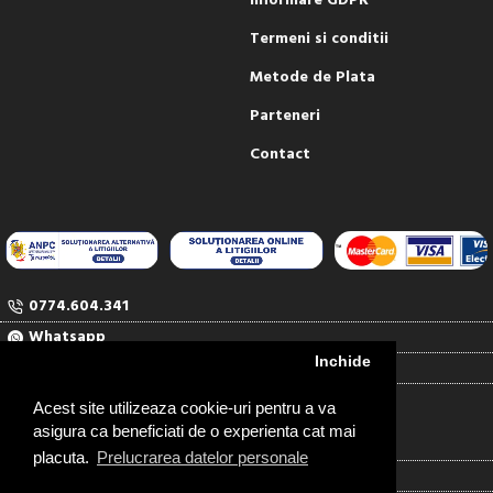
Informare GDPR
Termeni si conditii
Metode de Plata
Parteneri
Contact
0774.604.341
Whatsapp
Inchide
comenzi@rubinul.ro
Contact
Acest site utilizeaza cookie-uri pentru a va
asigura ca beneficiati de o experienta cat mai
RUBINUL SERV COM SRL
placuta.
Prelucrarea datelor personale
J04/1527/91