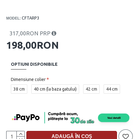
CFTARP3
MODEL:
317,00RON PRP
198,00RON
OPTIUNI DISPONIBILE
Dimensiune colier
38 cm
40 cm (la baza gatului)
42 cm
44 cm
ADAUGĂ ÎN COŞ