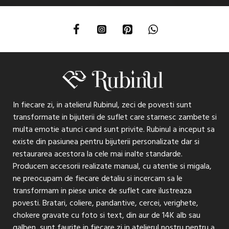
In fiecare zi, in atelierul Rubinul, zeci de povesti sunt
transformate in bijuterii de suflet care starnesc zambete si
multa emotie atunci cand sunt privite. Rubinul a inceput sa
existe din pasiunea pentru bijuterii personalizate dar si
restaurarea acestora la cele mai inalte standarde.
Producem accesorii realizate manual, cu atentie si migala,
ne preocupam de fiecare detaliu si incercam sa le
transformam in piese unice de suflet care ilustreaza
povesti. Bratari, coliere, pandantive, cercei, verighete,
chokere gravate cu foto si text, din aur de 14K alb sau
galben, sunt faurite in fiecare zi in atelierul nostru pentru a