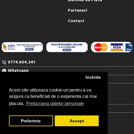
Metode de Plata
Parteneri
Contact
0774.604.341
Whatsapp
Inchide
comenzi@rubinul.ro
Contact
Acest site utilizeaza cookie-uri pentru a va
asigura ca beneficiati de o experienta cat mai
RUBINUL SERV COM SRL
placuta.
Prelucrarea datelor personale
J04/1527/91
RO948418
Preferinte
Accept
FILTREAZA PRODUSELE
Copyright ©2026 Rubinul.ro