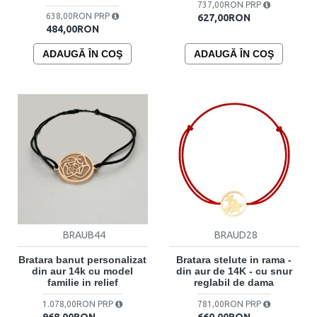
737,00RON PRP
638,00RON PRP
627,00RON
484,00RON
ADAUGĂ ÎN COŞ
ADAUGĂ ÎN COŞ
BRAUB44
BRAUD28
Bratara banut personalizat
Bratara stelute in rama -
din aur 14k cu model
din aur de 14K - cu snur
familie in relief
reglabil de dama
1.078,00RON PRP
781,00RON PRP
968,00RON
660,00RON