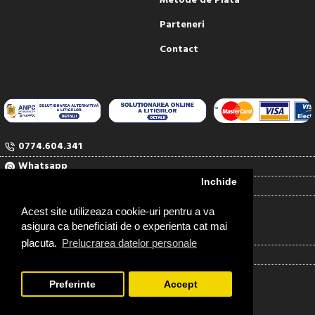
Metode de Plata
Parteneri
Contact
0774.604.341
Whatsapp
Inchide
comenzi@rubinul.ro
Contact
Acest site utilizeaza cookie-uri pentru a va
asigura ca beneficiati de o experienta cat mai
RUBINUL SERV COM SRL
placuta.
Prelucrarea datelor personale
J04/1527/91
RO948418
Preferinte
Accept
FILTREAZA PRODUSELE
Copyright ©2026 Rubinul.ro