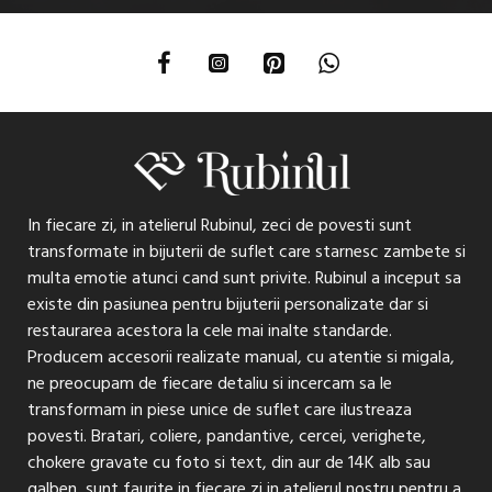
In fiecare zi, in atelierul Rubinul, zeci de povesti sunt
transformate in bijuterii de suflet care starnesc zambete si
multa emotie atunci cand sunt privite. Rubinul a inceput sa
existe din pasiunea pentru bijuterii personalizate dar si
restaurarea acestora la cele mai inalte standarde.
Producem accesorii realizate manual, cu atentie si migala,
ne preocupam de fiecare detaliu si incercam sa le
transformam in piese unice de suflet care ilustreaza
povesti. Bratari, coliere, pandantive, cercei, verighete,
chokere gravate cu foto si text, din aur de 14K alb sau
galben, sunt faurite in fiecare zi in atelierul nostru pentru a